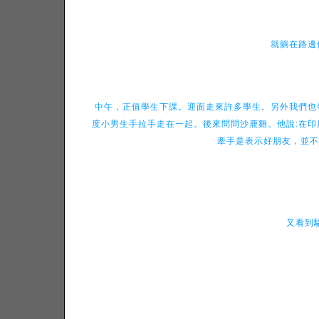
就躺在路邊
中午，正值學生下課。迎面走來許多學生。另外我們也
度小男生手拉手走在一起。後來問問沙鹿雞。他說:在印
牽手是表示好朋友，並不
又看到駱