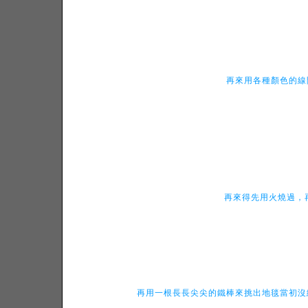
再來用各種顏色的線
再來得先用火燒過，
再用一根長長尖尖的鐵棒來挑出地毯當初沒