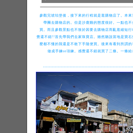
參觀完琥珀堡後，接下來的行程就是逛購物店了。本來
帶團去購物店的。但是沙鹿雞的態度很好。一點也不
買。而且參觀景點也不致於因要去購物店而亂逛縮短行
覺還不錯!!首先帶我們去家珠寶店。雖然聽說當地是寶石
麼都不懂的我還是不敢下手隨便買。後來有看到所謂的
做成手鍊or項鍊。感覺還不錯就買了二條。一條給
------------------------------------------------------------