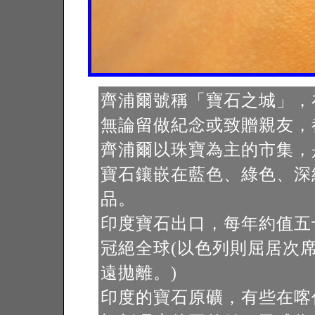
齊浦爾號稱「寶石之城」，
無論留做紀念或致贈親友，
齊浦爾以珠寶為主的市集，是Jo
寶石鑲嵌在藍色、綠色、深
品。
印度寶石出口，每年約值五
冠絕全球(以色列則屈居次
遠拋離。)
印度的寶石原礦，有些在喀