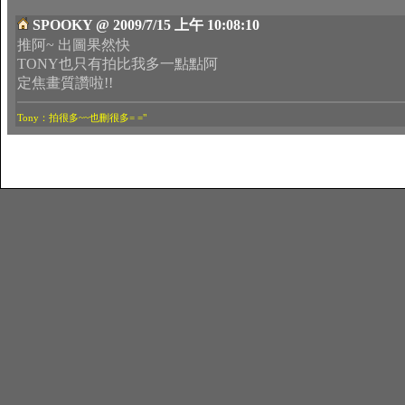
SPOOKY @ 2009/7/15 上午 10:08:10
推阿~ 出圖果然快
TONY也只有拍比我多一點點阿
定焦畫質讚啦!!
Tony：拍很多~~也刪很多= ="