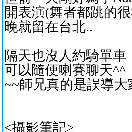
開表演(舞者都跳的
晚就留在台北..
隔天也沒人約騎單車，
可以隨便喇賽聊天^
~~師兄真的是誤導大家
<攝影筆記>