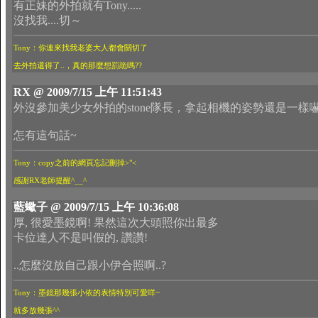
有正妹的外拍就有Tony.....
沒找我....切～
Tony：你連來找我老婆大人都會關切了
去外拍還得了..，真的那麼想罰跪嗎??
RX @ 2009/7/15 上午 11:51:43
外沒參加美少女外拍的stone隊長，拿起相機的姿勢還是一樣
怎有這句話~
Tony：copy之前的網頁忘記刪掉>"<
感謝RX老師提醒^__^
藍蠍子 @ 2009/7/15 上午 10:36:08
厚, 很愛墨鏡啊! 果然這次大頭照你出最多
卡位達人不是叫假的, 讚讚!
..怎麼沒放自己跟小伊合照啊..?
Tony：墨鏡那幾張小依的表情特別可愛咩~
就多放幾張^^