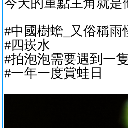
今天的重點主角就是
#中國樹蟾_又俗稱雨
#四崁水
#拍泡泡需要遇到一
#一年一度賞蛙日