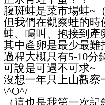
腹斑蛙是菜市場蛙~
但我們在觀察蛙的時
蛙、鳴叫、抱接到產
其中產卵是最少最難
過程大概只有5-10分
可說是可遇不可求~
沒想一年只上山觀察
\^O^/
（這也是我第一次記