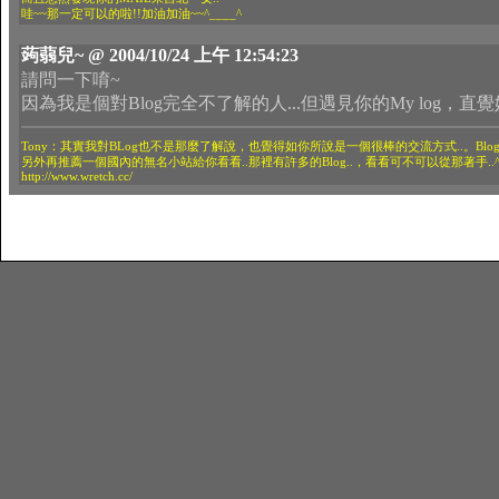
哇~~那一定可以的啦!!加油加油~~^____^
蒟蒻兒~ @ 2004/10/24 上午 12:54:23
請問一下唷~
因為我是個對Blog完全不了解的人...但遇見你的My log，
Tony：其實我對BLog也不是那麼了解說，也覺得如你所說是一個很棒的交流方式..。Blog是我同學
另外再推薦一個國內的無名小站給你看看..那裡有許多的Blog..，看看可不可以從那著手..^_
http://www.wretch.cc/