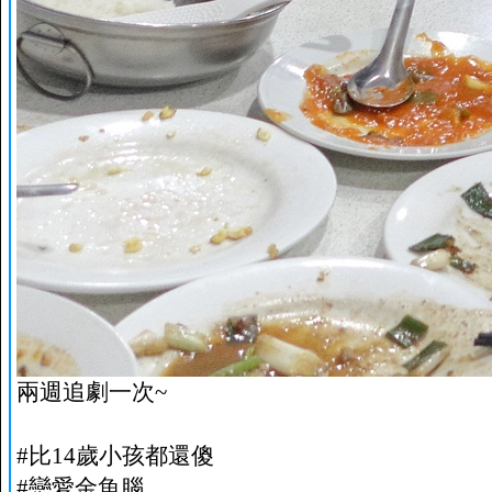
兩週追劇一次~
#比14歲小孩都還傻
#戀愛金魚腦