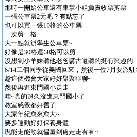
那時一開始公車還有車掌小姐負責收票剪票
一張公車票2元吧？有點忘了
也可以買一張10格的公車票
一次剪一格
大一點就辦學生公車票~
好像是30格還60格可以剪
沒想到小羊妹聽他老爸講古還聽的挺有興趣的
6/14二個同學從美國回來，然後一位7月要派
趁這個機會大家好好聚聚聊聊~
然後再進東門國小走走
哇~真的超久沒進東門國小了
教室感覺都好舊了
大家年紀愈來愈大~
要多運動好好保養身體
現能走能動就儘量到處走走看看~