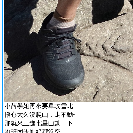
小茜學姐再來要單攻雪北
擔心太久沒爬山，走不動~
那就來三進七星山動一下
跑班同學剛好都沒空