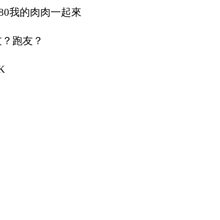
80我的肉肉一起來
友？跑友？
K