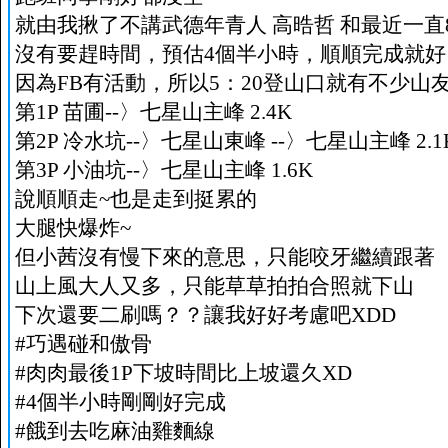
就由我揪了不講武德年青人 高晧哲 和最近一直
沒有要趕時間，預估4個半小時，順順完成就好
因為FB有活動，所以5：20登山口就有不少山
第1P 苗圃--〉七星山主峰 2.4K
第2P 冷水坑--〉七星山東峰 --〉七星山主峰 2.1
第3P 小油坑--〉七星山主峰 1.6K
說順順走~也是走到挺累的
大腿快爆炸~
但小茜沒有慢下來的意思，只能咬牙繼續跟著
山上風大人又多，只能草草拍拍合照就下山
下次還要二刷嗎？？讓我好好考慮吧XDD
#巧遇碰和傲骨
#肉肉最後1P下坡時間比上坡還久XD
#4個半小時剛剛好完成
#餓到去吃麻油雞麵線