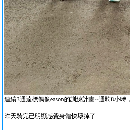
連續3週達標偶像eason的訓練計畫--週騎8小時，T
昨天騎完已明顯感覺身體快壞掉了