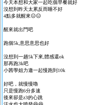
今天本想和大家一起吃個早餐就好
沒想到昨天太累反而睡不好
4點多就醒來😑😑
醒來就出門吧
跑個5k,意思意思也好
沒想到一趟5k下來,體感還ok
那再跑3k吧
小茜學姐力邀一起慢跑到10k
好吧，就慢慢嚕
只是慢跑6分多速
後來卻是z3的心跳
汗水也大噴發😆😆