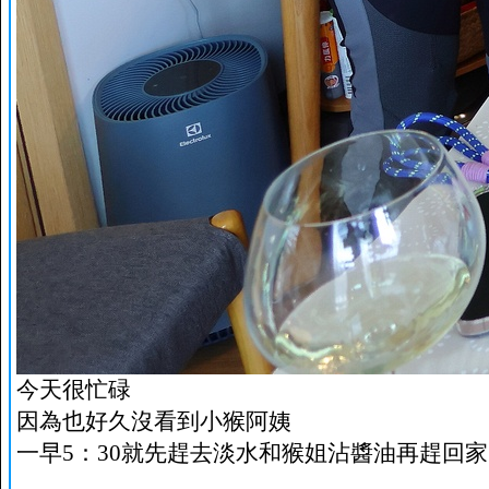
今天很忙碌
因為也好久沒看到小猴阿姨
一早5：30就先趕去淡水和猴姐沾醬油再趕回家