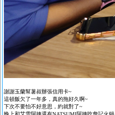
謝謝玉蘭幫薯叔辦張信用卡~
這頓飯欠了一年多，真的拖好久啊~
下次不要怕不好意思，約就對了~
晚上和艾雪阿姨還有NATSUMI阿姨吃詹記火鍋