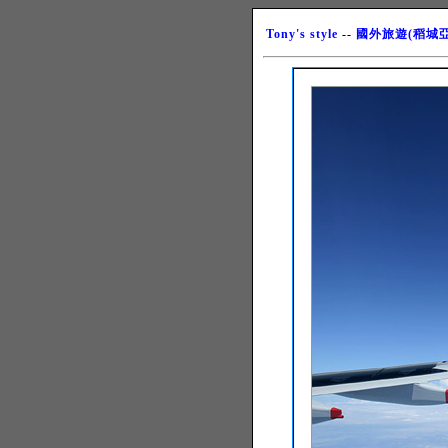
Tony's style
--
國外旅遊(稻城亞