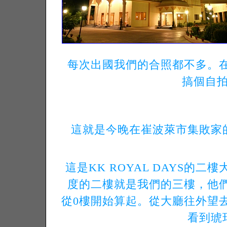
每次出國我們的合照都不多。
搞個自拍吧
這就是今晚在崔波萊市集敗家的
這是KK ROYAL DAYS的二
度的二樓就是我們的三樓，他
從0樓開始算起。從大廳往外望
看到琥珀