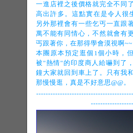
一進店裡之後價格就完全不同
高出許多。這點實在是令人很生
另外那裡會有一些乞丐一直跟
萬不能有同情心，不然就會有
丐跟著你，在那得學會漠視啊~~
本團原本預定逛個1個小時，
被"熱情"的印度商人給嚇到了，
鐘大家就回到車上了。只有我
那慢慢逛，真是不好意思@@。
----------------------------------------
-----------------