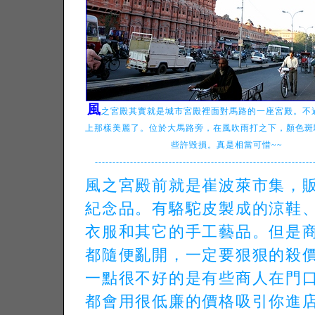
風
之宮殿其實就是城市宮殿裡面對馬路的一座宮殿。不
上那樣美麗了。位於大馬路旁，在風吹雨打之下，顏色斑
些許毀損。真是相當可惜~~
--------------------------------------------------------------
風之宮殿前就是崔波萊市集，
紀念品。有駱駝皮製成的涼鞋
衣服和其它的手工藝品。但是
都隨便亂開，一定要狠狠的殺
一點很不好的是有些商人在門
都會用很低廉的價格吸引你進